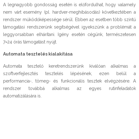
A legnagyobb gondosság esetén is előfordulhat, hogy valamely
nem várt esemény (pl. hardver-meghibásodás) következtében a
rendszer működőképessége sérül. Ebben az esetben több szintű
támogatási rendszerünk segítségével igyekszünk a problémát a
leggyorsabban elhárítani. Igény esetén cégünk, természetesen
7×24 órás támogatást nyújt.
Automata tesztelés kialakítása
Automata tesztelő keretrendszerünk kiválóan alkalmas a
szoftverfejlesztés tesztelés lépésének, ezen belül a
performancia-, tömeg- és funkcionális tesztek elvégzésére. A
rendszer továbbá alkalmas az egyes rutinfeladatok
automatizálására is.
©All rights reserved - Verisis