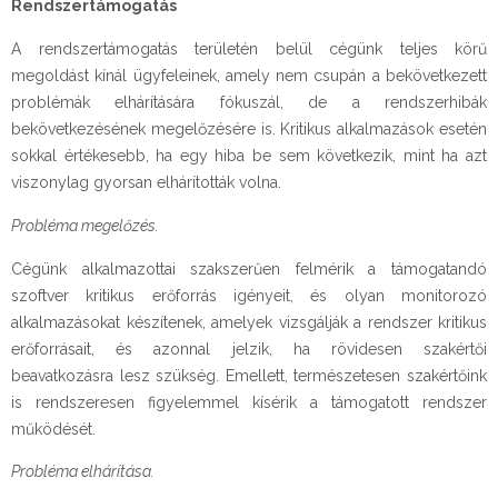
Rendszertámogatás
A rendszertámogatás területén belül cégünk teljes körű
megoldást kínál ügyfeleinek, amely nem csupán a bekövetkezett
problémák elhárítására fókuszál, de a rendszerhibák
bekövetkezésének megelőzésére is. Kritikus alkalmazások esetén
sokkal értékesebb, ha egy hiba be sem következik, mint ha azt
viszonylag gyorsan elhárították volna.
Probléma megelőzés.
Cégünk alkalmazottai szakszerűen felmérik a támogatandó
szoftver kritikus erőforrás igényeit, és olyan monitorozó
alkalmazásokat készítenek, amelyek vizsgálják a rendszer kritikus
erőforrásait, és azonnal jelzik, ha rövidesen szakértői
beavatkozásra lesz szükség. Emellett, természetesen szakértőink
is rendszeresen figyelemmel kísérik a támogatott rendszer
működését.
Probléma elhárítása.